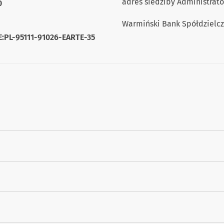
adres siedziby Administrato
0
Warmiński Bank Spółdzielczy
AE:PL-95111-91026-EARTE-35