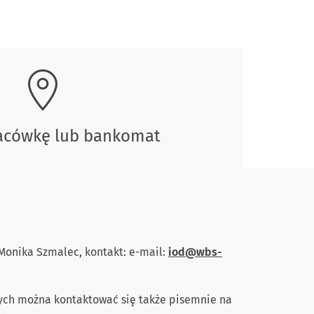
lacówkę lub bankomat
onika Szmalec, kontakt: e-mail:
iod@wbs-
ych można kontaktować się także pisemnie na