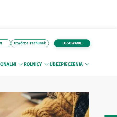
yt
Otwórz e-rachunek
LOGOWANIE
JONALNI
ROLNICY
UBEZPIECZENIA