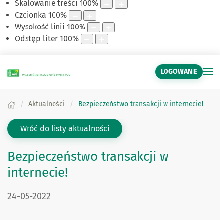
Skalowanie treści
100
%
Czcionka
100
%
Wysokość linii
100
%
Odstęp liter
100
%
LOGOWANIE
Aktualności
Bezpieczeństwo transakcji w internecie!
Wróć do listy aktualności
Bezpieczeństwo transakcji w
internecie!
DATA PUBLIKACJI:
24-05-2022