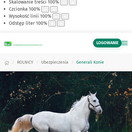
Skalowanie treści
100
%
Czcionka
100
%
Wysokość linii
100
%
Odstęp liter
100
%
LOGOWANIE
ROLNICY
Ubezpieczenia
Generali Konie