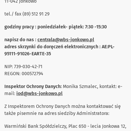
11-042 Jonkowo
tel./ fax (89) 512 91 29
godziny pracy : poniedziałek- piątek: 7:30 -15:30
napisz do nas :
centrala@wbs-jonkowo.pl
adres skrzynki do doręczeń elektronicznych : AE:PL-
95111-91026-EARTE-35
NIP: 739-030-42-71
REGON: 000572794
Inspektor Ochrony Danych:
Monika Szmalec, kontakt: e-
mail:
iod@wbs-jonkowo.pl
Z Inspektorem Ochrony Danych można kontaktować się
także pisemnie na adres siedziby Administratora:
Warmiński Bank Spółdzielczy, Plac 650 - lecia Jonkowa 12,