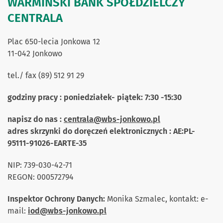
WARMIŃSKI BANK SPÓŁDZIELCZY
CENTRALA
Plac 650-lecia Jonkowa 12
11-042 Jonkowo
tel./ fax (89) 512 91 29
godziny pracy : poniedziałek- piątek: 7:30 -15:30
napisz do nas :
centrala@wbs-jonkowo.pl
adres skrzynki do doręczeń elektronicznych : AE:PL-
95111-91026-EARTE-35
NIP: 739-030-42-71
REGON: 000572794
Inspektor Ochrony Danych:
Monika Szmalec, kontakt: e-
mail:
iod@wbs-jonkowo.pl