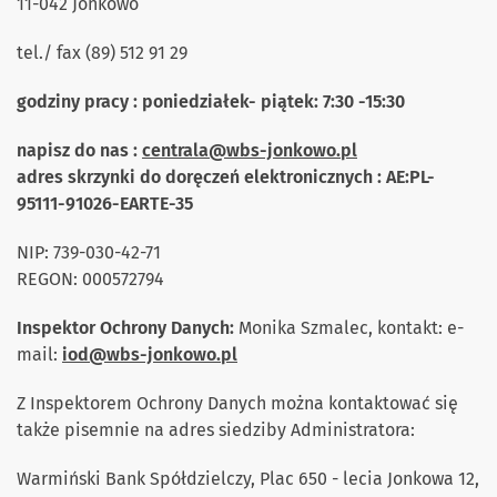
11-042 Jonkowo
tel./ fax (89) 512 91 29
godziny pracy : poniedziałek- piątek: 7:30 -15:30
napisz do nas :
centrala@wbs-jonkowo.pl
adres skrzynki do doręczeń elektronicznych : AE:PL-
95111-91026-EARTE-35
NIP: 739-030-42-71
REGON: 000572794
Inspektor Ochrony Danych:
Monika Szmalec, kontakt: e-
mail:
iod@wbs-jonkowo.pl
Z Inspektorem Ochrony Danych można kontaktować się
także pisemnie na adres siedziby Administratora:
Warmiński Bank Spółdzielczy, Plac 650 - lecia Jonkowa 12,