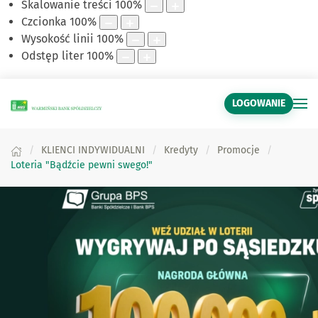
Skalowanie treści
100
%
Czcionka
100
%
Wysokość linii
100
%
Odstęp liter
100
%
LOGOWANIE
KLIENCI INDYWIDUALNI
Kredyty
Promocje
Loteria "Bądźcie pewni swego!"