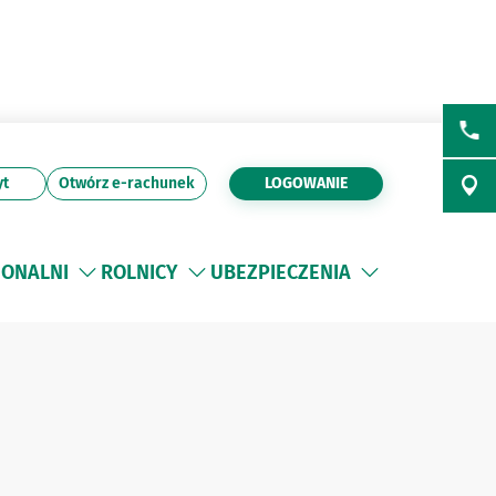
yt
Otwórz e-rachunek
LOGOWANIE
JONALNI
ROLNICY
UBEZPIECZENIA