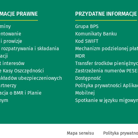
RMACJE PRAWNE
PRZYDATNE INFORMACJE
aminy
Grupa BPS
entowanie
Komunikaty Banku
i prowizje
Kod SWIFT
 rozpatrywania i składania
Mechanizm podzielonej pła
acji
MDR
t interesów
Transfer środków pieniężny
e Kasy Oszczędności
Zastrzeżenia numerów PESE
zakładów ubezpieczeniowych
Dostępność
artnerzy
Polityka prywatności Aplikac
acja o BMR i Planie
Mobilnej
jnym
Spotkanie w języku migowy
Mapa serwisu
Polityka prywatno