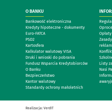
O BANKU
INFO
Bankowość elektroniczna
Regul
Kredyty hipoteczne - dokumenty
Oproc
Euro-FATCA
Opłaty 
PSD2
Zasady
Kartosfera
reklam
Kalkulator walutowy VISA
Konflik
Druki i wnioski do pobrania
Szkoln
Fundusz Wsparcia Kredytobiorców
Listy 
O Banku
Nasi P
Bezpieczeństwo
Inform
Kantor walutowy
awary
Standardy ochrony małoletnich
Realizacja:
VerdIT