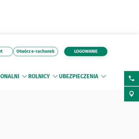
yt
Otwórz e-rachunek
LOGOWANIE
JONALNI
ROLNICY
UBEZPIECZENIA