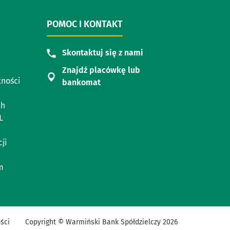
POMOC I KONTAKT
Skontaktuj się z nami
Znajdź placówkę lub
tności
bankomat
ch
L
ji
m
ści
Copyright © Warmiński Bank Spółdzielczy
2026