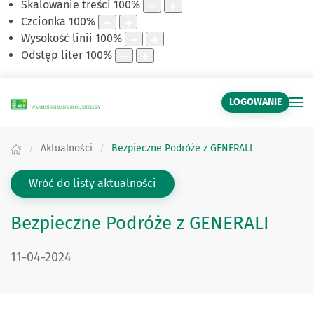
Skalowanie treści
100
%
Czcionka
100
%
Wysokość linii
100
%
Odstęp liter
100
%
LOGOWANIE
Aktualności
Bezpieczne Podróże z GENERALI
Wróć do listy aktualności
Bezpieczne Podróże z GENERALI
DATA PUBLIKACJI:
11-04-2024