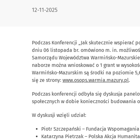
DATA PUBLIKACJI:
12-11-2025
Podczas Konferencji „Jak skutecznie wspierać p
dniu 06 listopada br. omówiono m. in. możliwoś
Samorządu Województwa Warmińsko-Mazurskiego
naborze można wnioskować o 1 grant w wysokości
Warmińsko-Mazurskim są środki na poziomie 5,6 
się ze strony:
www.osops.warmia.mazury.pl
.
Podczas konferencji odbyła się dyskusja panelo
społecznych w dobie konieczności budowania o
W dyskusji wzięli udział:
Piotr Szczepański – Fundacja Wspomagania
Katarzyna Pietrzak – Polska Akcja Humanita