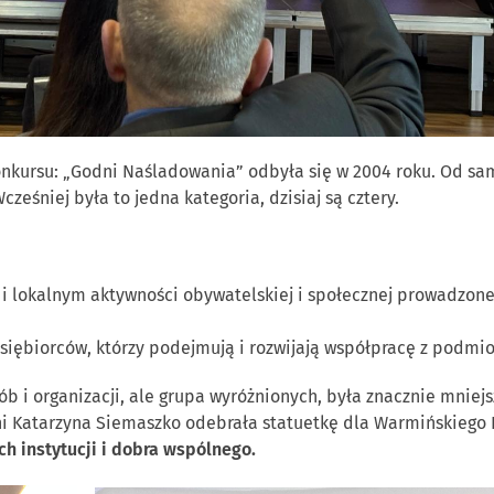
onkursu: „Godni Naśladowania” odbyła się w 2004 roku. Od sa
śniej była to jedna kategoria, dzisiaj są cztery.
 lokalnym aktywności obywatelskiej i społecznej prowadzone
iębiorców, którzy podejmują i rozwijają współpracę z podmi
i organizacji, ale grupa wyróżnionych, była znacznie mniejsza
i Katarzyna Siemaszko odebrała statuetkę dla Warmińskiego 
ch instytucji i dobra wspólnego.