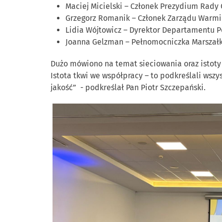
Maciej Micielski – Członek Prezydium Rad
Grzegorz Romanik – Członek Zarządu Warmińs
Lidia Wójtowicz – Dyrektor Departamentu P
Joanna Gelzman – Pełnomocniczka Marszałk
Dużo mówiono na temat sieciowania oraz istoty ws
Istota tkwi we współpracy – to podkreślali wszy
jakość” - podkreślał Pan Piotr Szczepański.