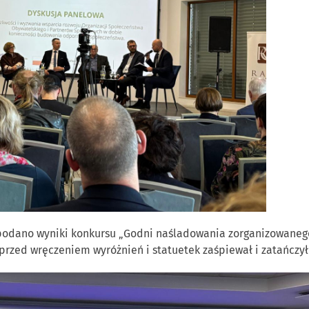
i podano wyniki konkursu „Godni naśladowania zorganizowane
zed wręczeniem wyróżnień i statuetek zaśpiewał i zatańczył