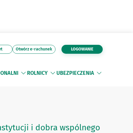
yt
Otwórz e-rachunek
LOGOWANIE
JONALNI
ROLNICY
UBEZPIECZENIA
nstytucji i dobra wspólnego